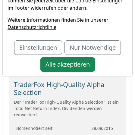
können Sie jederzeit über die
Cookie-Einstellungen
Auswahl moderat bewerteter
im Footer widerrufen oder ändern.
Burggrabenunternehmen (hoch bewertete
Unternehmen werden durch die
Weitere Informationen finden Sie in unserer
Bewertungskriterien nicht in den Index
Datenschutzrichtlinie
.
aufgenommen)
Wichtig:
Es ist ein US-Index. Zertifikate auf Euro-Basis
Einstellungen
Nur Notwendige
profitieren, wenn der USD steigt. Und andersrum! Wegen
dieses Währungseffekts laufen US-Indizes und Zertifikate
Alle akzeptieren
kurzfristig meist nicht parallel.
TraderFox High-Quality Alpha
Selection
Der "TraderFox High-Quality Alpha Selection" ist ein
Total Net Return Index. Dividenden werden
reinvestiert.
Börsennotiert seit:
28.08.2015