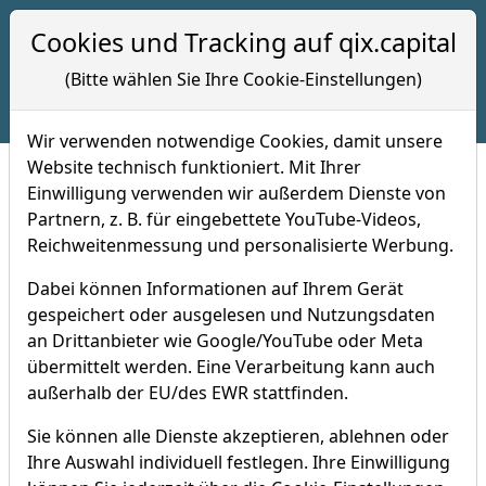
Hotline 09:00 bis 17:00 Uhr
Cookies und Tracking auf qix.capital
+49 (0) 7121 -8208028
(Bitte wählen Sie Ihre Cookie-Einstellungen)
Wir verwenden notwendige Cookies, damit unsere
Website technisch funktioniert. Mit Ihrer
Einwilligung verwenden wir außerdem Dienste von
Partnern, z. B. für eingebettete YouTube-Videos,
TraderFox High-Quality Alpha
Reichweitenmessung und personalisierte Werbung.
Selection
Dabei können Informationen auf Ihrem Gerät
Der US Qualitätsaktien-Index
gespeichert oder ausgelesen und Nutzungsdaten
an Drittanbieter wie Google/YouTube oder Meta
Aktueller Kurs (
07.08.2026, 20:29 Uhr
)
übermittelt werden. Eine Verarbeitung kann auch
46.995,54
+0,67 %
außerhalb der EU/des EWR stattfinden.
Sie können alle Dienste akzeptieren, ablehnen oder
Der TraderFox High-Quality Alpha Selection enthält
Ihre Auswahl individuell festlegen. Ihre Einwilligung
mit nur 12 Bestandteilen eine konzentrierten