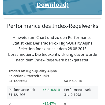
Download)
Performance des Index-Regelwerks
Hinweis zum Chart und zu den Performance-
Statistiken: Der TraderFox High-Quality Alpha
Selection Index ist seit dem 28.08.2015
börsennotiert. Die Indexentwicklung davor wurde
nach dem Index-Regelwerk backgetestet.
TraderFox High-Quality Alpha
Selection (Startzeitpunkt
31.12.1998)
S&P 500 TR
Performance seit
+5.210,81%
Performance seit
+89
31.12.1998
31.12.1998
ø
+15,47%
ø
+8,